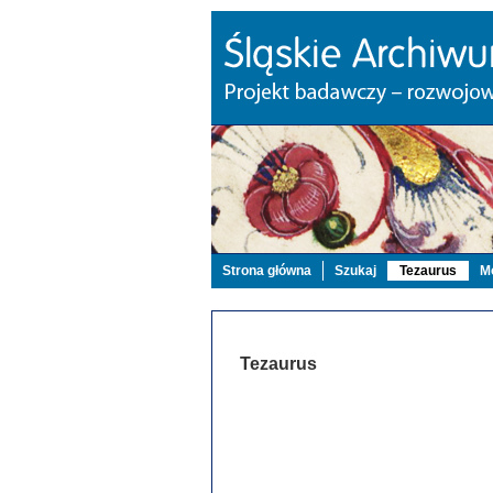
Strona główna
Szukaj
Tezaurus
Mo
Tezaurus