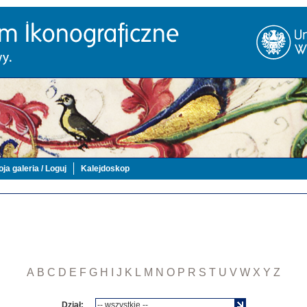
ja galeria / Loguj
Kalejdoskop
A
B
C
D
E
F
G
H
I
J
K
L
M
N
O
P
R
S
T
U
V
W
X
Y
Z
Dział: