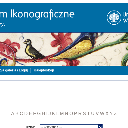
ja galeria / Loguj
Kalejdoskop
A
B
C
D
E
F
G
H
I
J
K
L
M
N
O
P
R
S
T
U
V
W
X
Y
Z
Dział: