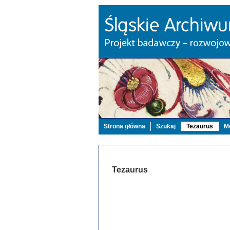
Strona główna
Szukaj
Tezaurus
Mo
Tezaurus