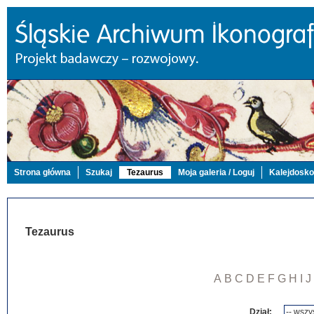
Strona główna
Szukaj
Tezaurus
Moja galeria / Loguj
Kalejdosk
Tezaurus
A
B
C
D
E
F
G
H
I
J
Dział: