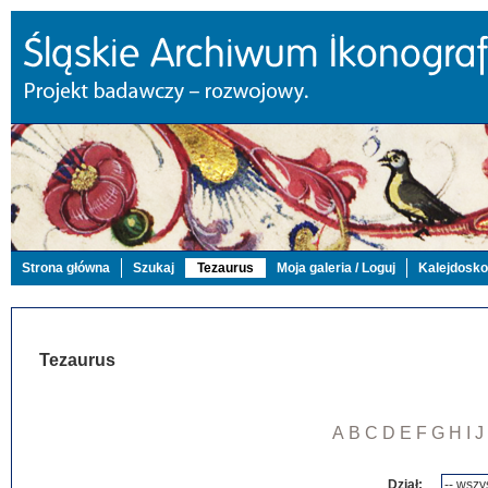
Strona główna
Szukaj
Tezaurus
Moja galeria / Loguj
Kalejdosk
Tezaurus
A
B
C
D
E
F
G
H
I
J
Dział: