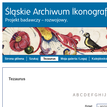
Strona główna
Szukaj
Tezaurus
Moja galeria / Loguj
Kalejdosk
Tezaurus
A
B
C
D
E
F
G
H
I
J
Dział: