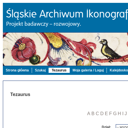
Strona główna
Szukaj
Tezaurus
Moja galeria / Loguj
Kalejdosk
Tezaurus
A
B
C
D
E
F
G
H
I
J
Dział: