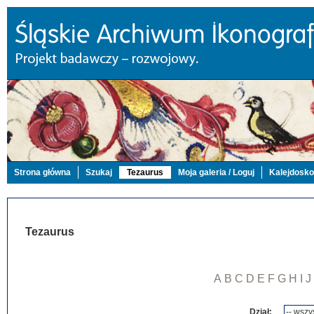
Strona główna
Szukaj
Tezaurus
Moja galeria / Loguj
Kalejdosk
Tezaurus
A
B
C
D
E
F
G
H
I
J
Dział: