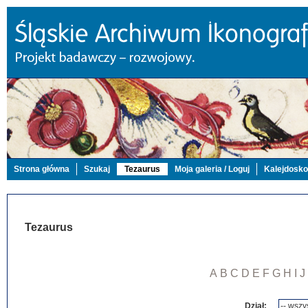
Strona główna
Szukaj
Tezaurus
Moja galeria / Loguj
Kalejdosk
Tezaurus
A
B
C
D
E
F
G
H
I
J
Dział: