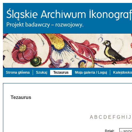
Strona główna
Szukaj
Tezaurus
Moja galeria / Loguj
Kalejdosk
Tezaurus
A
B
C
D
E
F
G
H
I
J
Dział: