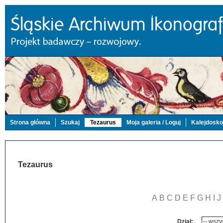
Strona główna
Szukaj
Tezaurus
Moja galeria / Loguj
Kalejdosk
Tezaurus
A
B
C
D
E
F
G
H
I
J
Dział: