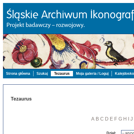
Strona główna
Szukaj
Tezaurus
Moja galeria / Loguj
Kalejdosk
Tezaurus
A
B
C
D
E
F
G
H
I
J
Dział: