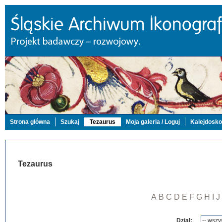
Strona główna
Szukaj
Tezaurus
Moja galeria / Loguj
Kalejdosk
Tezaurus
A
B
C
D
E
F
G
H
I
J
Dział: