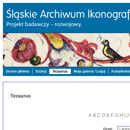
Strona główna
Szukaj
Tezaurus
Moja galeria / Loguj
Kalejdosk
Tezaurus
A
B
C
D
E
F
G
H
I
J
Dział: