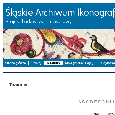
Strona główna
Szukaj
Tezaurus
Moja galeria / Loguj
Kalejdosk
Tezaurus
A
B
C
D
E
F
G
H
I
J
Dział: