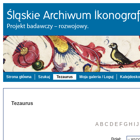
Strona główna
Szukaj
Tezaurus
Moja galeria / Loguj
Kalejdosk
Tezaurus
A
B
C
D
E
F
G
H
I
J
Dział: