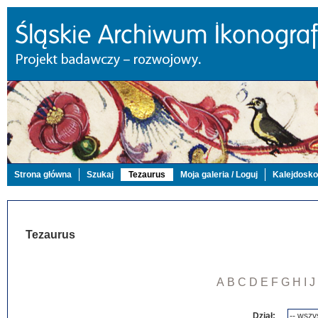
Strona główna
Szukaj
Tezaurus
Moja galeria / Loguj
Kalejdosk
Tezaurus
A
B
C
D
E
F
G
H
I
J
Dział: