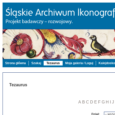
Strona główna
Szukaj
Tezaurus
Moja galeria / Loguj
Kalejdosk
Tezaurus
A
B
C
D
E
F
G
H
I
J
Dział: