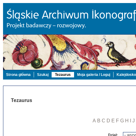
Strona główna
Szukaj
Tezaurus
Moja galeria / Loguj
Kalejdosk
Tezaurus
A
B
C
D
E
F
G
H
I
J
Dział: