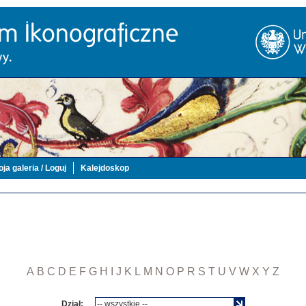
ja galeria / Loguj
Kalejdoskop
A
B
C
D
E
F
G
H
I
J
K
L
M
N
O
P
R
S
T
U
V
W
X
Y
Z
Dział: