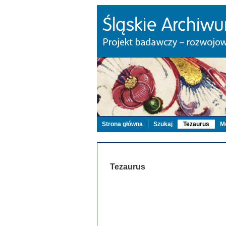
Strona główna
Szukaj
Tezaurus
Mo
Tezaurus