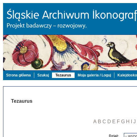
Strona główna
Szukaj
Tezaurus
Moja galeria / Loguj
Kalejdosk
Tezaurus
A
B
C
D
E
F
G
H
I
J
Dział: