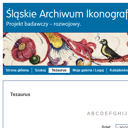
Strona główna
Szukaj
Tezaurus
Moja galeria / Loguj
Kalejdosk
Tezaurus
A
B
C
D
E
F
G
H
I
J
Dział: