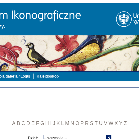
ja galeria / Loguj
Kalejdoskop
A
B
C
D
E
F
G
H
I
J
K
L
M
N
O
P
R
S
T
U
V
W
X
Y
Z
Dział: