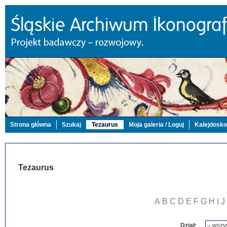
Strona główna
Szukaj
Tezaurus
Moja galeria / Loguj
Kalejdosk
Tezaurus
A
B
C
D
E
F
G
H
I
J
Dział: