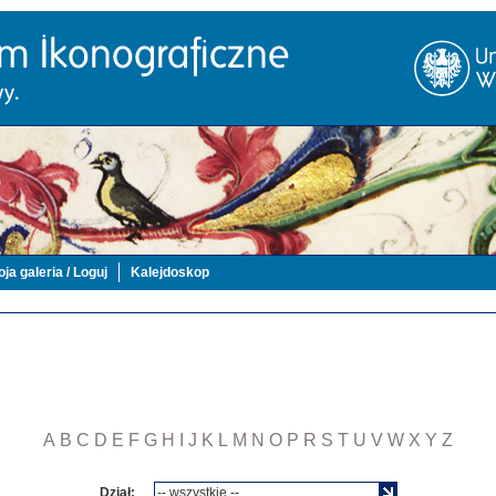
ja galeria / Loguj
Kalejdoskop
A
B
C
D
E
F
G
H
I
J
K
L
M
N
O
P
R
S
T
U
V
W
X
Y
Z
Dział: