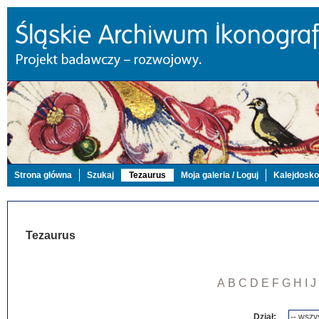
Strona główna
Szukaj
Tezaurus
Moja galeria / Loguj
Kalejdosk
Tezaurus
A
B
C
D
E
F
G
H
I
J
Dział: