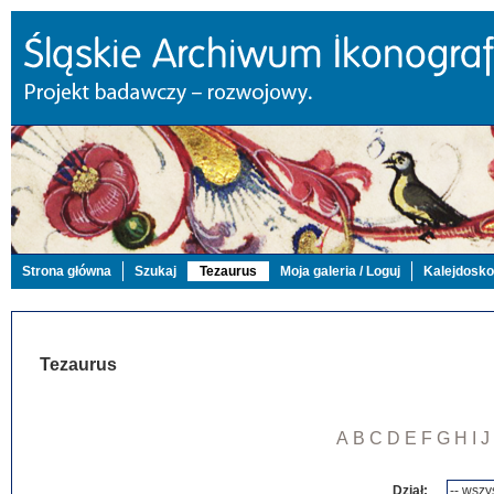
Strona główna
Szukaj
Tezaurus
Moja galeria / Loguj
Kalejdosk
Tezaurus
A
B
C
D
E
F
G
H
I
J
Dział: