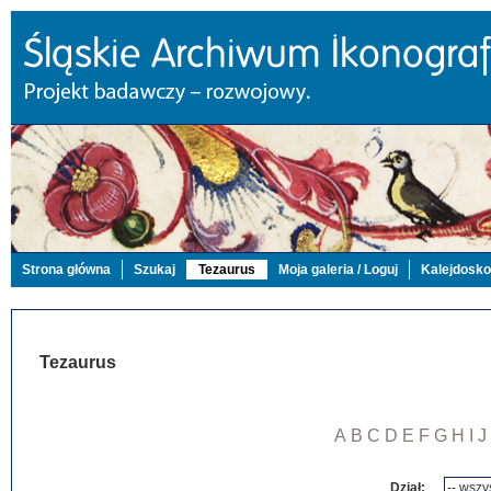
Strona główna
Szukaj
Tezaurus
Moja galeria / Loguj
Kalejdosk
Tezaurus
A
B
C
D
E
F
G
H
I
J
Dział: