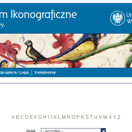
ja galeria / Loguj
Kalejdoskop
A
B
C
D
E
F
G
H
I
J
K
L
M
N
O
P
R
S
T
U
V
W
X
Y
Z
Dział: