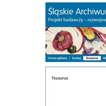
Strona główna
Szukaj
Tezaurus
Mo
Tezaurus