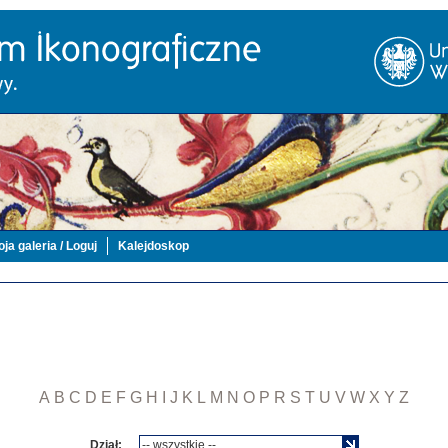
ja galeria / Loguj
Kalejdoskop
A
B
C
D
E
F
G
H
I
J
K
L
M
N
O
P
R
S
T
U
V
W
X
Y
Z
Dział: