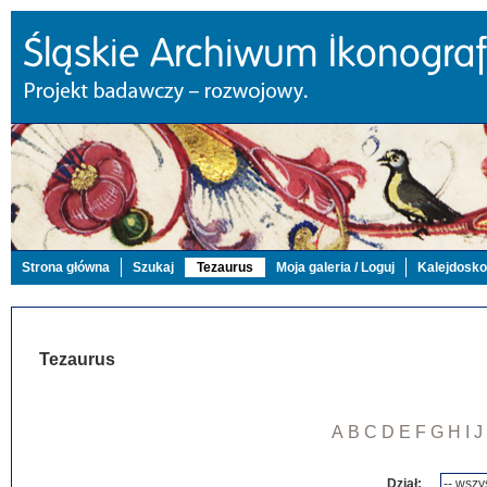
Strona główna
Szukaj
Tezaurus
Moja galeria / Loguj
Kalejdosk
Tezaurus
A
B
C
D
E
F
G
H
I
J
Dział: