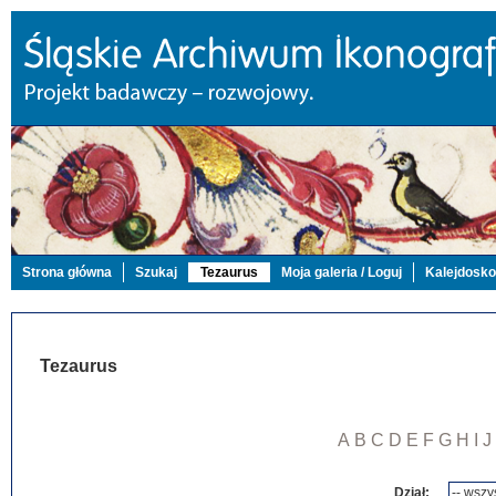
Strona główna
Szukaj
Tezaurus
Moja galeria / Loguj
Kalejdosk
Tezaurus
A
B
C
D
E
F
G
H
I
J
Dział: