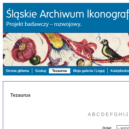
Strona główna
Szukaj
Tezaurus
Moja galeria / Loguj
Kalejdosk
Tezaurus
A
B
C
D
E
F
G
H
I
J
Dział: