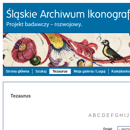
Strona główna
Szukaj
Tezaurus
Moja galeria / Loguj
Kalejdosk
Tezaurus
A
B
C
D
E
F
G
H
I
J
Dział: