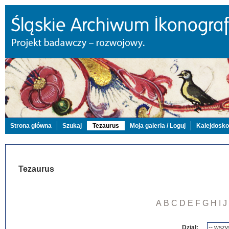
Strona główna
Szukaj
Tezaurus
Moja galeria / Loguj
Kalejdosk
Tezaurus
A
B
C
D
E
F
G
H
I
J
Dział: