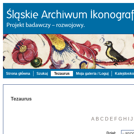
Strona główna
Szukaj
Tezaurus
Moja galeria / Loguj
Kalejdosk
Tezaurus
A
B
C
D
E
F
G
H
I
J
Dział: