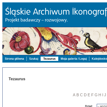
Strona główna
Szukaj
Tezaurus
Moja galeria / Loguj
Kalejdosk
Tezaurus
A
B
C
D
E
F
G
H
I
J
Dział: