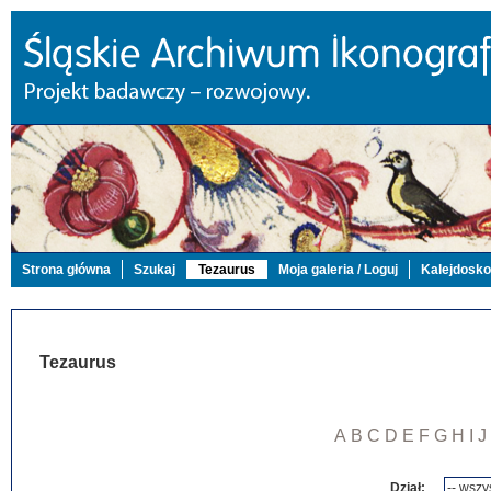
Strona główna
Szukaj
Tezaurus
Moja galeria / Loguj
Kalejdosk
Tezaurus
A
B
C
D
E
F
G
H
I
J
Dział: