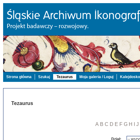
Strona główna
Szukaj
Tezaurus
Moja galeria / Loguj
Kalejdosk
Tezaurus
A
B
C
D
E
F
G
H
I
J
Dział: