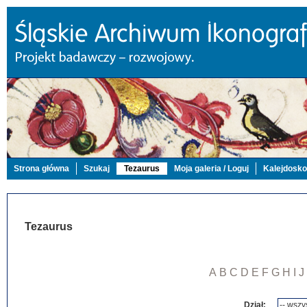
Strona główna
Szukaj
Tezaurus
Moja galeria / Loguj
Kalejdosk
Tezaurus
A
B
C
D
E
F
G
H
I
J
Dział: