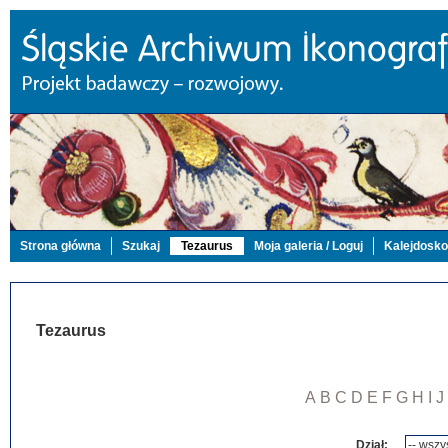
Strona główna
Szukaj
Tezaurus
Moja galeria / Loguj
Kalejdosk
Tezaurus
A
B
C
D
E
F
G
H
I
J
Dział: