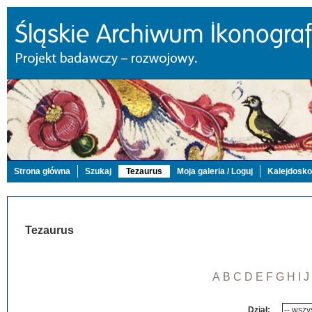
Strona główna
Szukaj
Tezaurus
Moja galeria / Loguj
Kalejdosk
Tezaurus
A
B
C
D
E
F
G
H
I
J
Dział: