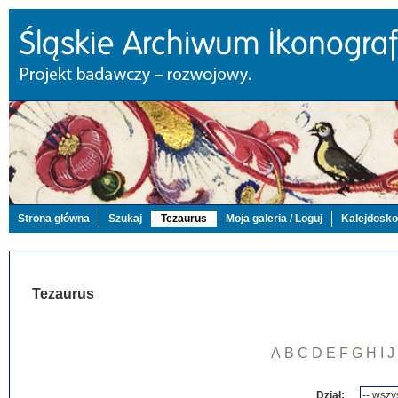
Strona główna
Szukaj
Tezaurus
Moja galeria / Loguj
Kalejdosk
Tezaurus
A
B
C
D
E
F
G
H
I
J
Dział: