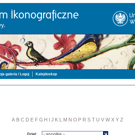
ja galeria / Loguj
Kalejdoskop
A
B
C
D
E
F
G
H
I
J
K
L
M
N
O
P
R
S
T
U
V
W
X
Y
Z
Dział: