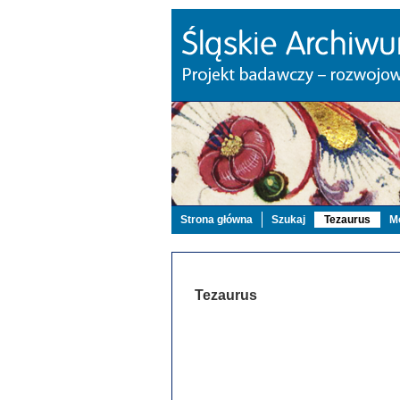
Strona główna
Szukaj
Tezaurus
Mo
Tezaurus