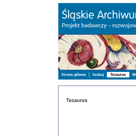
Strona główna
Szukaj
Tezaurus
Mo
Tezaurus