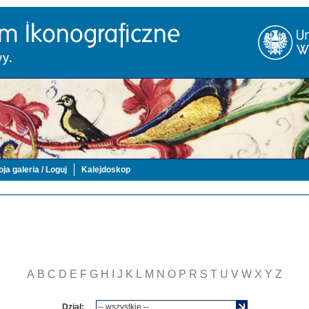
ja galeria / Loguj
Kalejdoskop
A
B
C
D
E
F
G
H
I
J
K
L
M
N
O
P
R
S
T
U
V
W
X
Y
Z
Dział: