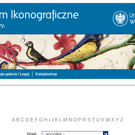
ja galeria / Loguj
Kalejdoskop
A
B
C
D
E
F
G
H
I
J
K
L
M
N
O
P
R
S
T
U
V
W
X
Y
Z
Dział: