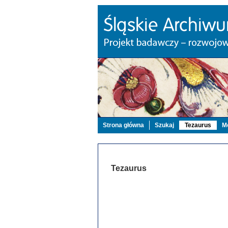
Strona główna
Szukaj
Tezaurus
Mo
Tezaurus