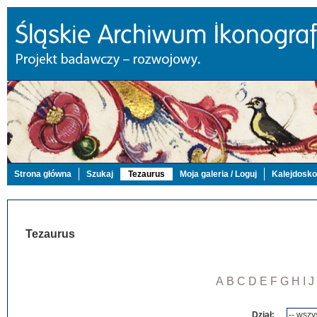
Strona główna
Szukaj
Tezaurus
Moja galeria / Loguj
Kalejdosk
Tezaurus
A
B
C
D
E
F
G
H
I
J
Dział: