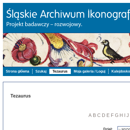
Strona główna
Szukaj
Tezaurus
Moja galeria / Loguj
Kalejdosk
Tezaurus
A
B
C
D
E
F
G
H
I
J
Dział: