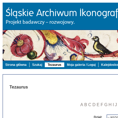
Strona główna
Szukaj
Tezaurus
Moja galeria / Loguj
Kalejdosk
Tezaurus
A
B
C
D
E
F
G
H
I
J
Dział: