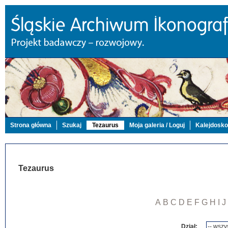
Strona główna
Szukaj
Tezaurus
Moja galeria / Loguj
Kalejdosk
Tezaurus
A
B
C
D
E
F
G
H
I
J
Dział: