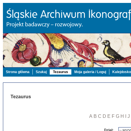
Strona główna
Szukaj
Tezaurus
Moja galeria / Loguj
Kalejdosk
Tezaurus
A
B
C
D
E
F
G
H
I
J
Dział: